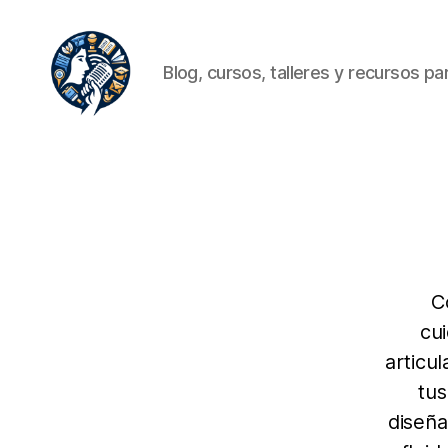
Blog, cursos, talleres y recursos para
Oratoria.org
C
cu
articu
tus
diseña