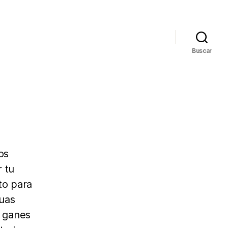
Buscar
os
 tu
to para
guas
y ganes