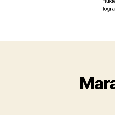
fluid
logra
Mara