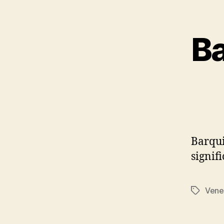
B
Barqui
signif
Vene
Etiqueta