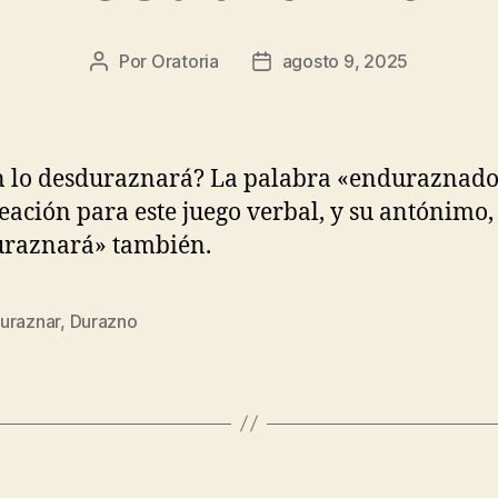
Por
Oratoria
agosto 9, 2025
Autor
Fecha
de
de
la
publicación
entrada
 lo desduraznará? La palabra «enduraznado
eación para este juego verbal, y su antónimo,
uraznará» también.
uraznar
,
Durazno
s