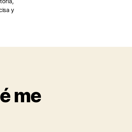
toria,
cisa y
ué me