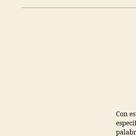
Con es
especí
palabr