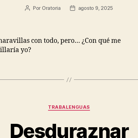
Por
Oratoria
agosto 9, 2025
Autor
Fecha
de
de
la
publicación
entrada
maravillas con todo, pero… ¿Con qué me
llaría yo?
Categorías
TRABALENGUAS
Desduraznar