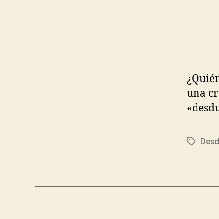
¿Quién
una cr
«desd
Desd
Etiqueta