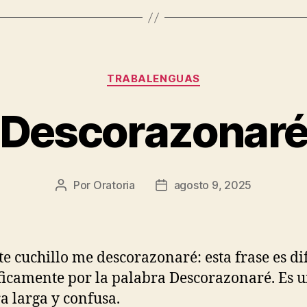
Categorías
TRABALENGUAS
Descorazonar
Por
Oratoria
agosto 9, 2025
Autor
Fecha
de
de
la
publicación
entrada
te cuchillo me descorazonaré: esta frase es dif
ficamente por la palabra Descorazonaré. Es 
a larga y confusa.