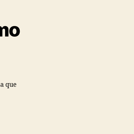
mo
da que