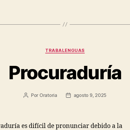
Categorías
TRABALENGUAS
Procuraduría
Por
Oratoria
agosto 9, 2025
Autor
Fecha
de
de
la
publicación
entrada
aduría es difícil de pronunciar debido a la