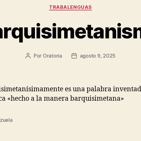
Categorías
TRABALENGUAS
arquisimetanis
Por
Oratoria
agosto 9, 2025
Autor
Fecha
de
de
la
publicación
entrada
simetanísimamente es una palabra inventa
ica «hecho a la manera barquisimetana»
zuela
s