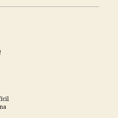
é
ícil
una