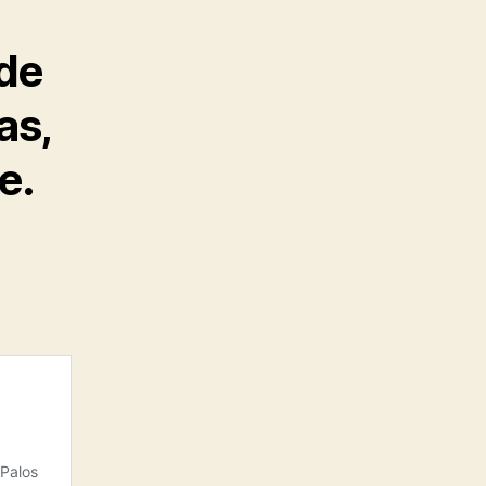
 de
as,
e.