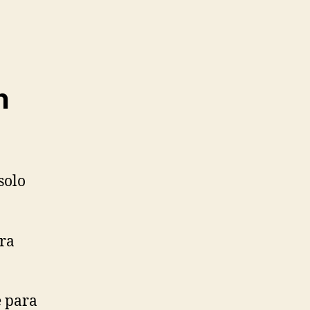
n
solo
ara
e para