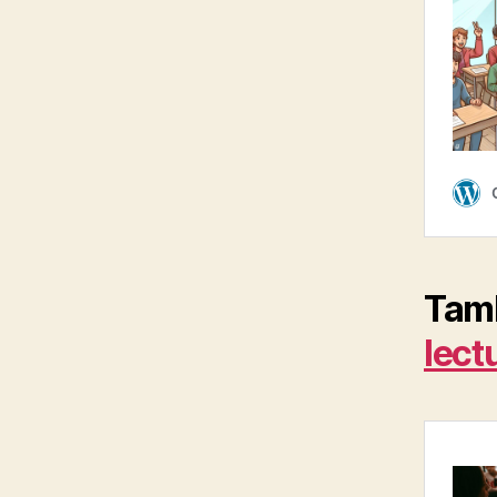
Tamb
lect