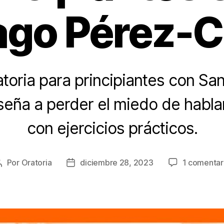
ago Pérez-Ca
toria para principiantes con Sa
nseña a perder el miedo de habla
con ejercicios prácticos.
Por
Oratoria
diciembre 28, 2023
1 comentar
Autor
Fecha
de
de
la
publicación
entrada