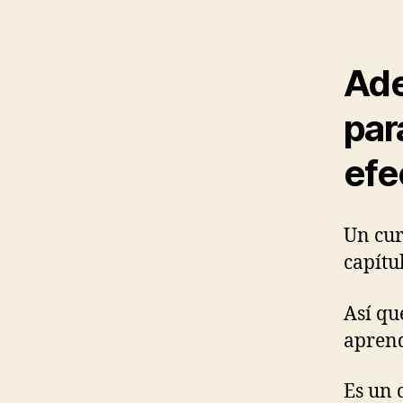
Ade
par
efe
Un cur
capítul
Así qu
aprend
Es un 