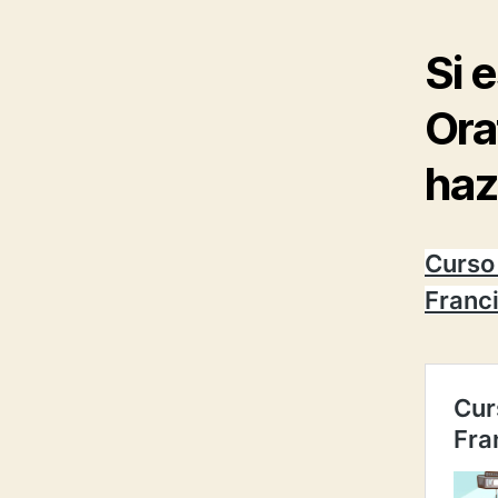
Si 
Ora
haz
Curso 
Franc