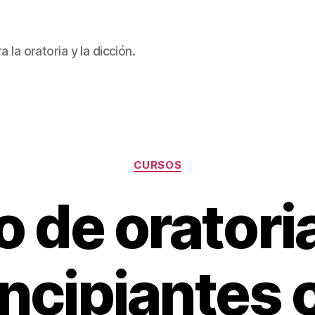
 la oratoria y la dicción.
Categorías
CURSOS
 de oratori
incipiantes 