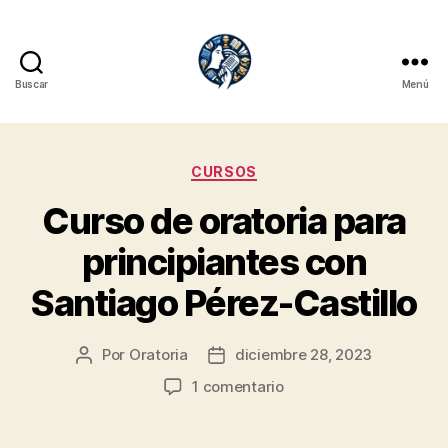
Buscar
Menú
Oratoria.org
Categorías
CURSOS
Curso de oratoria para
principiantes con
Santiago Pérez-Castillo
Por
Oratoria
diciembre 28, 2023
Autor
Fecha
de
de
en
1 comentario
la
publicación
Curso
entrada
de