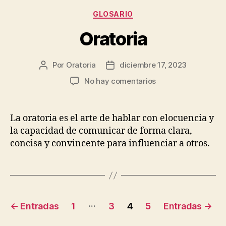
Categorías
GLOSARIO
Oratoria
Por
Oratoria
diciembre 17, 2023
Autor
Fecha
de
de
en
No hay comentarios
la
publicación
Oratoria
entrada
La oratoria es el arte de hablar con elocuencia y
la capacidad de comunicar de forma clara,
concisa y convincente para influenciar a otros.
Posts
…
←
Entradas
1
3
4
5
Entradas
→
pagination