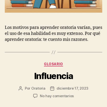
Los motivos para aprender oratoria varían, pues
el uso de esa habilidad es muy extenso. Por qué
aprender oratoria: te cuento mis razones.
Categorías
GLOSARIO
Influencia
Por
Oratoria
diciembre 17, 2023
Autor
Fecha
de
de
en
No hay comentarios
la
publicación
Influencia
entrada