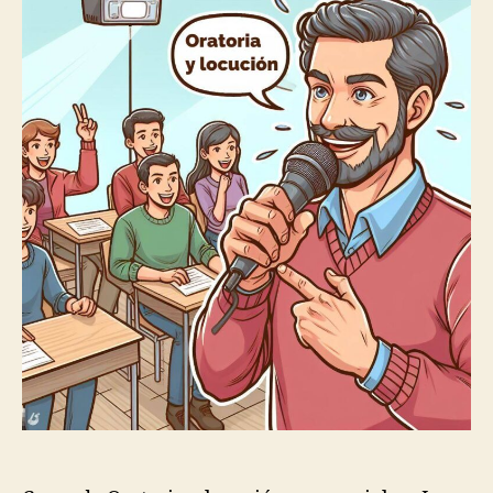
Presencial
en
Chacao
Prof.
Francisco
Di
Muro