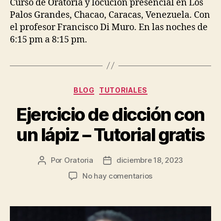
Curso de Oratoria y locución presencial en Los
Palos Grandes, Chacao, Caracas, Venezuela. Con
el profesor Francisco Di Muro. En las noches de
6:15 pm a 8:15 pm.
Categorías
BLOG
TUTORIALES
Ejercicio de dicción con
un lápiz – Tutorial gratis
Por
Oratoria
diciembre 18, 2023
Autor
Fecha
de
de
en
No hay comentarios
la
publicación
Ejercicio
entrada
de
dicción
con