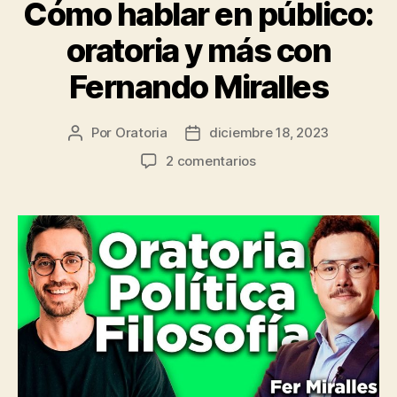
Cómo hablar en público:
oratoria y más con
Fernando Miralles
Por
Oratoria
diciembre 18, 2023
Autor
Fecha
de
de
en
2 comentarios
la
publicación
Cómo
entrada
hablar
en
público:
oratoria
y
más
con
Fernando
Miralles