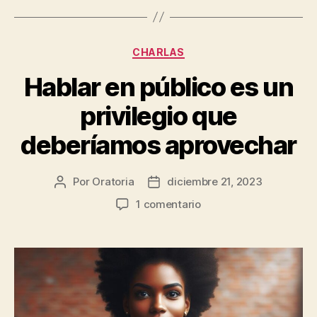
Categorías
CHARLAS
Hablar en público es un
privilegio que
deberíamos aprovechar
Por
Oratoria
diciembre 21, 2023
Autor
Fecha
de
de
en
1 comentario
la
publicación
Hablar
entrada
en
público
es
un
privilegio
que