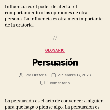
Influencia es el poder de afectar el
comportamiento o las opiniones de otra
persona. La influencia es otra meta importante
de la oratoria.
Categorías
GLOSARIO
Persuasión
Por
Oratoria
diciembre 17, 2023
Autor
Fecha
de
de
en
1 comentario
la
publicación
Persuasión
entrada
La persuasión es el acto de convencer a alguien
para que haga o piense algo. La persuasión es