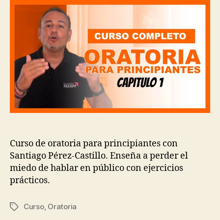
oratoria
para
principiantes
con
Santiago
Pérez-
Castillo
Curso de oratoria para principiantes con
Santiago Pérez-Castillo. Enseña a perder el
miedo de hablar en público con ejercicios
prácticos.
Curso
,
Oratoria
Etiquetas