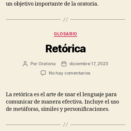
un objetivo importante de la oratoria.
Categorías
GLOSARIO
Retórica
Por
Oratoria
diciembre 17, 2023
Autor
Fecha
de
de
en
No hay comentarios
la
publicación
Retórica
entrada
La retórica es el arte de usar el lenguaje para
comunicar de manera efectiva. Incluye el uso
de metáforas, símiles y personificaciones.