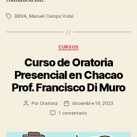
BBVA
,
Manuel Campo Vidal
Etiquetas
Categorías
CURSOS
Curso de Oratoria
Presencial en Chacao
Prof. Francisco Di Muro
Por
Oratoria
diciembre 19, 2023
Autor
Fecha
de
de
en
1 comentario
la
publicación
Curso
entrada
de
Oratoria