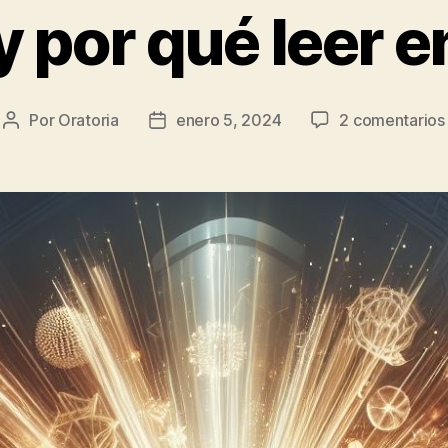
y por qué leer e
Por
Oratoria
enero 5, 2024
2 comentarios
Autor
Fecha
de
de
la
publicación
entrada