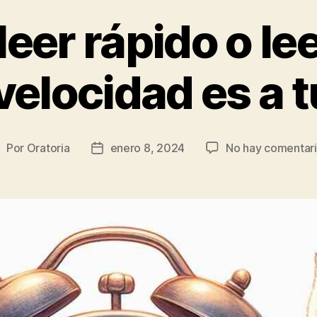
eer rápido o lee
velocidad es a t
Por
Oratoria
enero 8, 2024
No hay comentar
utor
Fecha
e
de
a
publicación
ntrada