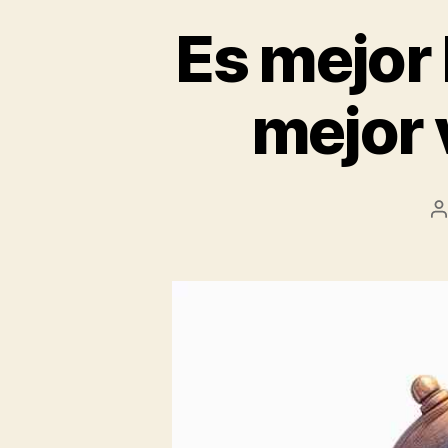
Es mejor l
mejor 
A
d
l
e