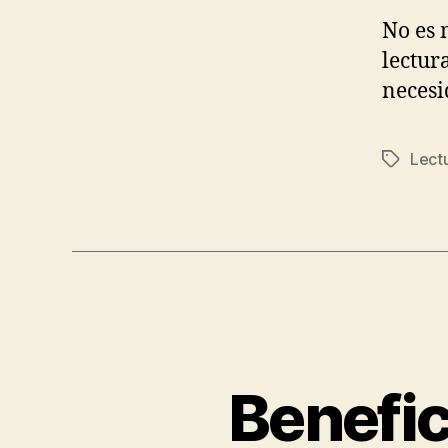
No es 
lectur
necesi
Lect
Etiqueta
Benefic