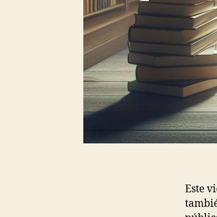
Este v
tambié